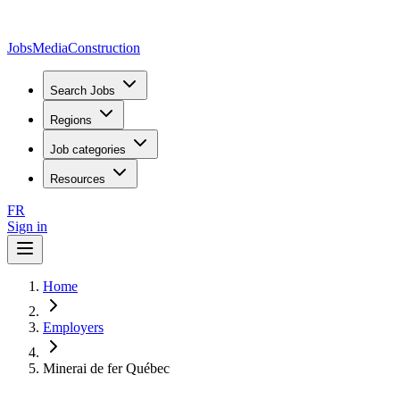
JobsMedia
Construction
Search Jobs
Regions
Job categories
Resources
FR
Sign in
Home
Employers
Minerai de fer Québec