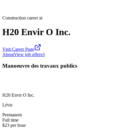
Construction career at
H20 Envir O Inc.
Visit Career Page
About
View job offers
3
Manoeuvre des travaux publics
H20 Envir O Inc.
Lévis
Permanent
Full time
$23 per hour