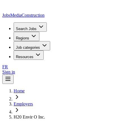
JobsMedia
Construction
Search Jobs
Regions
Job categories
Resources
FR
Sign in
Home
Employers
H20 Envir O Inc.