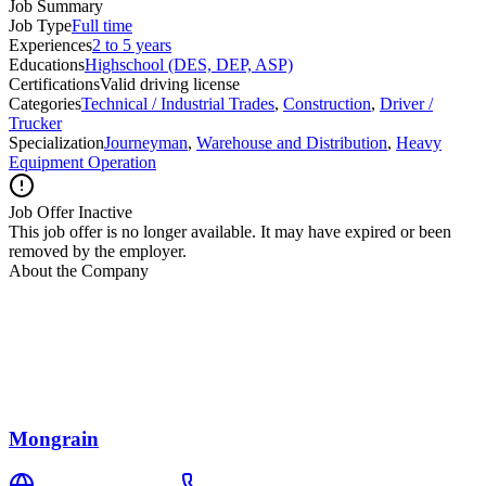
Job Summary
Job Type
Full time
Experiences
2 to 5 years
Educations
Highschool (DES, DEP, ASP)
Certifications
Valid driving license
Categories
Technical / Industrial Trades
,
Construction
,
Driver /
Trucker
Specialization
Journeyman
,
Warehouse and Distribution
,
Heavy
Equipment Operation
Job Offer Inactive
This job offer is no longer available. It may have expired or been
removed by the employer.
About the Company
Mongrain