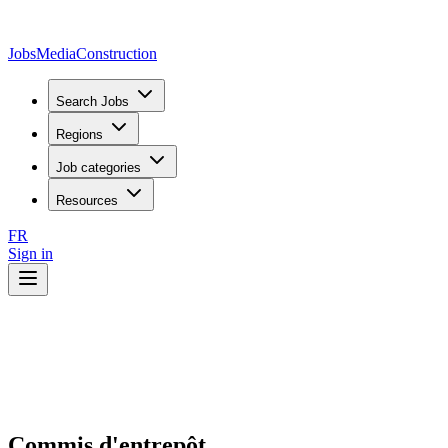
JobsMedia
Construction
Search Jobs
Regions
Job categories
Resources
FR
Sign in
Commis d'entrepôt