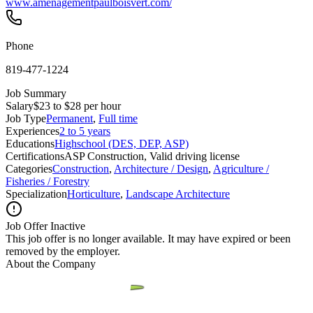
www.amenagementpaulboisvert.com/
Phone
819-477-1224
Job Summary
Salary
$23 to $28 per hour
Job Type
Permanent
,
Full time
Experiences
2 to 5 years
Educations
Highschool (DES, DEP, ASP)
Certifications
ASP Construction, Valid driving license
Categories
Construction
,
Architecture / Design
,
Agriculture /
Fisheries / Forestry
Specialization
Horticulture
,
Landscape Architecture
Job Offer Inactive
This job offer is no longer available. It may have expired or been
removed by the employer.
About the Company