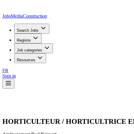
JobsMedia
Construction
Search Jobs
Regions
Job categories
Resources
FR
Sign in
HORTICULTEUR / HORTICULTRICE 