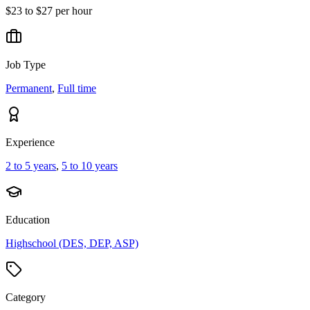
$23 to $27 per hour
Job Type
Permanent
,
Full time
Experience
2 to 5 years
,
5 to 10 years
Education
Highschool (DES, DEP, ASP)
Category