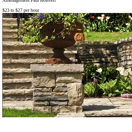
Aménagement Paul Boisvert
$23 to $27 per hour