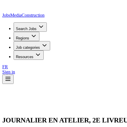
JobsMedia
Construction
Search Jobs
Regions
Job categories
Resources
FR
Sign in
JOURNALIER EN ATELIER, 2E LIVRE