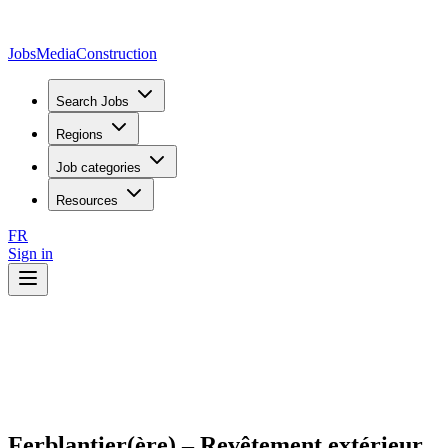
JobsMedia
Construction
Search Jobs
Regions
Job categories
Resources
FR
Sign in
Ferblantier(ère) – Revêtement extérieur