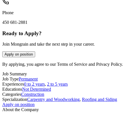
Phone
450 681-2881
Ready to Apply?
Join Mongrain and take the next step in your career.
Apply on position
By applying, you agree to our Terms of Service and Privacy Policy.
Job Summary
Job Type
Permanent
Experiences
0 to 2 years
,
2 to 5 years
Educations
Not Determined
Categories
Construction
Specialization
Carpentry and Woodworking
,
Roofing and Siding
Apply on position
About the Company