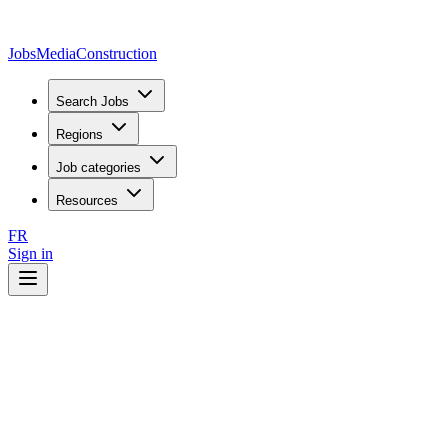
JobsMedia
Construction
Search Jobs
Regions
Job categories
Resources
FR
Sign in