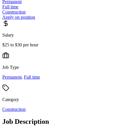
Permanent
Full time
Construction
Apply on position
Salary
$25 to $30 per hour
Job Type
Permanent
,
Full time
Category
Construction
Job Description