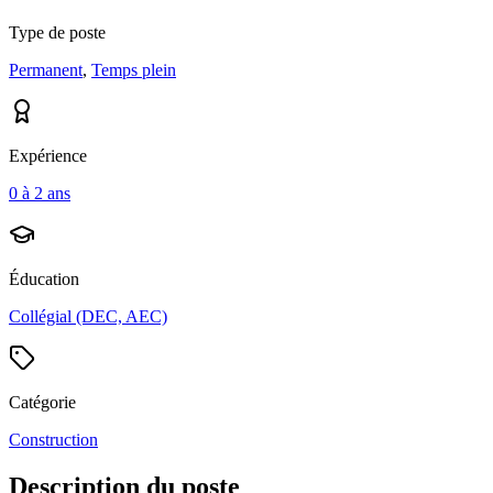
Type de poste
Permanent
,
Temps plein
Expérience
0 à 2 ans
Éducation
Collégial (DEC, AEC)
Catégorie
Construction
Description du poste