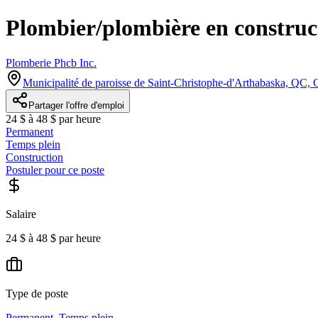
Plombier/plombière en construct
Plomberie Phcb Inc.
Municipalité de paroisse de Saint-Christophe-d'Arthabaska, QC,
Partager l'offre d'emploi
24 $ à 48 $ par heure
Permanent
Temps plein
Construction
Postuler pour ce poste
Salaire
24 $ à 48 $ par heure
Type de poste
Permanent
,
Temps plein