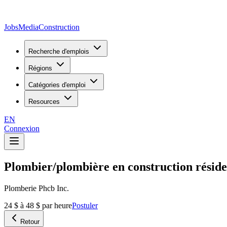
JobsMedia
Construction
Recherche d'emplois
Régions
Catégories d'emploi
Resources
EN
Connexion
Plombier/plombière en construction réside
Plomberie Phcb Inc.
24 $ à 48 $ par heure
Postuler
Retour