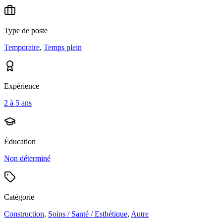
Type de poste
Temporaire
,
Temps plein
Expérience
2 à 5 ans
Éducation
Non déterminé
Catégorie
Construction
,
Soins / Santé / Esthétique
,
Autre