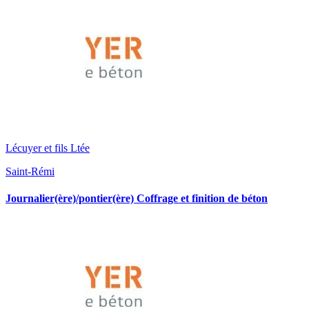
Lécuyer et fils Ltée
Saint-Rémi
Journalier(ère)/pontier(ère) Coffrage et finition de béton