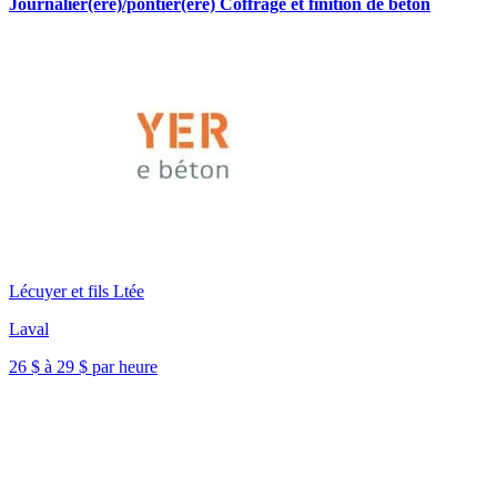
Journalier(ère)/pontier(ère) Coffrage et finition de béton
Lécuyer et fils Ltée
Laval
26 $ à 29 $ par heure