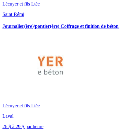
Lécuyer et fils Ltée
Saint-Rémi
Journalier(ère)/pontier(ère) Coffrage et finition de béton
Lécuyer et fils Ltée
Laval
26 $ à 29 $ par heure