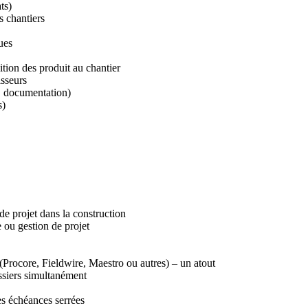
ts)
s chantiers
ues
ition des produit au chantier
isseurs
s, documentation)
s)
e projet dans la construction
 ou gestion de projet
 (Procore, Fieldwire, Maestro ou autres) – un atout
ossiers simultanément
s échéances serrées