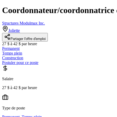
Coordonnateur/coordonnatrice d
Structures Modulmax Inc.
Joliette
Partager l'offre d'emploi
27 $ à 42 $ par heure
Permanent
Temps plein
Construction
Postuler pour ce poste
Salaire
27 $ à 42 $ par heure
Type de poste
Permanent
,
Temps plein