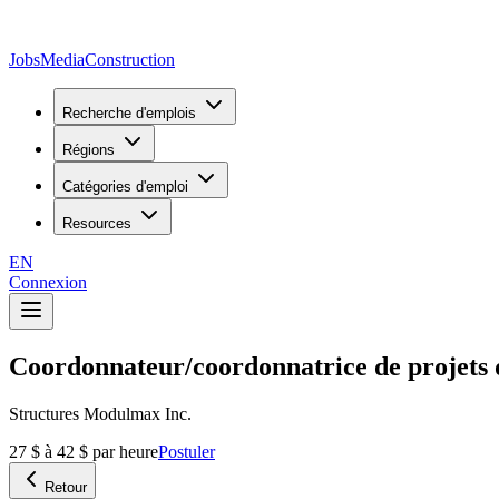
JobsMedia
Construction
Recherche d'emplois
Régions
Catégories d'emploi
Resources
EN
Connexion
Coordonnateur/coordonnatrice de projets 
Structures Modulmax Inc.
27 $ à 42 $ par heure
Postuler
Retour