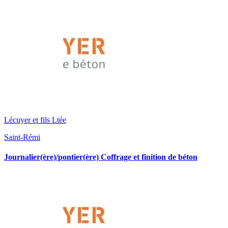
Lécuyer et fils Ltée
Saint-Rémi
Journalier(ère)/pontier(ère) Coffrage et finition de béton