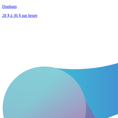
Dunham
28 $ à 36 $ par heure