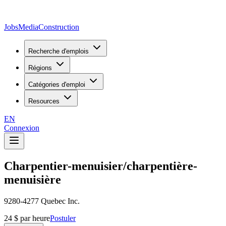
JobsMedia
Construction
Recherche d'emplois
Régions
Catégories d'emploi
Resources
EN
Connexion
Charpentier-menuisier/charpentière-
menuisière
9280-4277 Quebec Inc.
24 $ par heure
Postuler