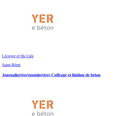
Lécuyer et fils Ltée
Saint-Rémi
Journalier(ère)/pontier(ère) Coffrage et finition de béton