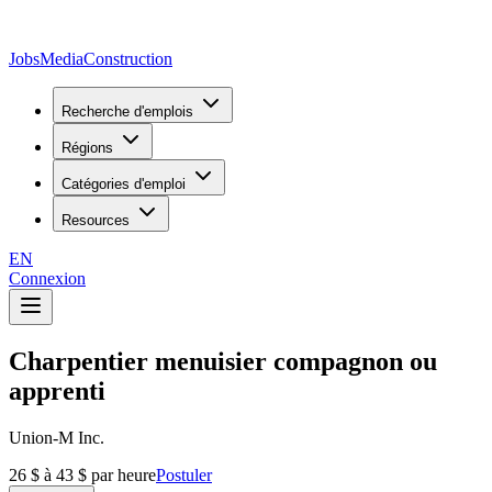
JobsMedia
Construction
Recherche d'emplois
Régions
Catégories d'emploi
Resources
EN
Connexion
Charpentier menuisier compagnon ou
apprenti
Union-M Inc.
26 $ à 43 $ par heure
Postuler