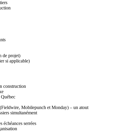
iers
uction
ants
n de projet)
er si applicable)
n construction
xe
u Québec
n (Fieldwire, Mobilepunch et Monday) – un atout
ossiers simultanément
s échéances serrées
ganisation