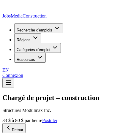
JobsMedia
Construction
Recherche d'emplois
Régions
Catégories d'emploi
Resources
EN
Connexion
Chargé de projet – construction
Structures Modulmax Inc.
33 $ à 80 $ par heure
Postuler
Retour