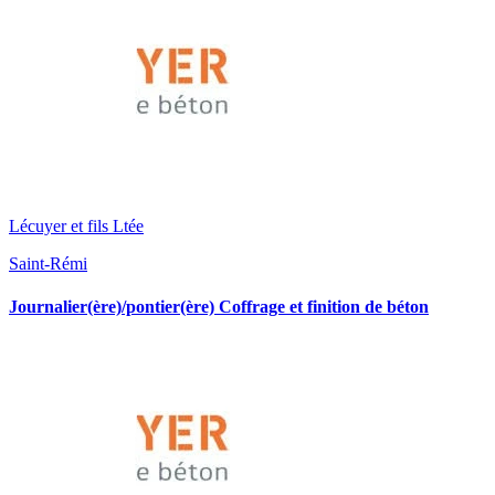
Lécuyer et fils Ltée
Saint-Rémi
Journalier(ère)/pontier(ère) Coffrage et finition de béton