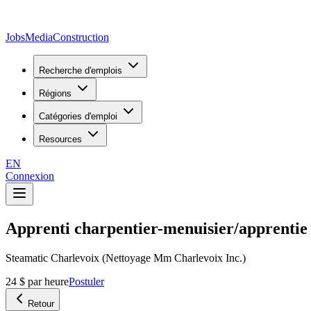
JobsMedia
Construction
Recherche d'emplois
Régions
Catégories d'emploi
Resources
EN
Connexion
Apprenti charpentier-menuisier/apprentie
Steamatic Charlevoix (Nettoyage Mm Charlevoix Inc.)
24 $ par heure
Postuler
Retour