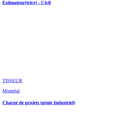
Estimateur(trice) - Civil
TISSEUR
Montréal
Chargé de projets (génie Industriel)