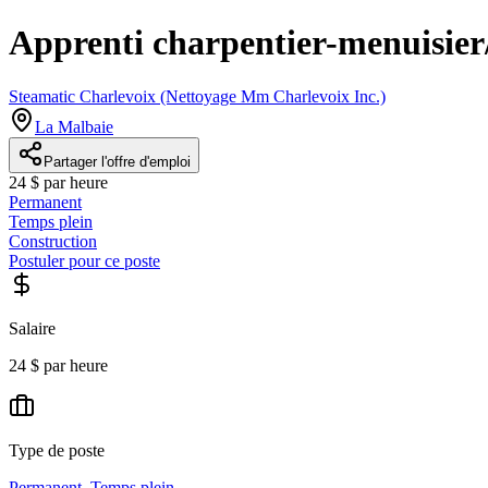
Apprenti charpentier-menuisier
Steamatic Charlevoix (Nettoyage Mm Charlevoix Inc.)
La Malbaie
Partager l'offre d'emploi
24 $ par heure
Permanent
Temps plein
Construction
Postuler pour ce poste
Salaire
24 $ par heure
Type de poste
Permanent
,
Temps plein