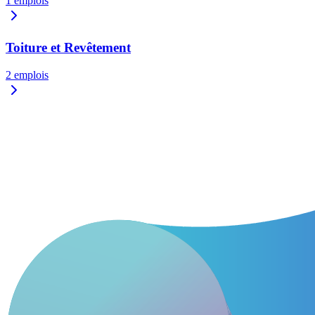
1
emplois
Toiture et Revêtement
2
emplois